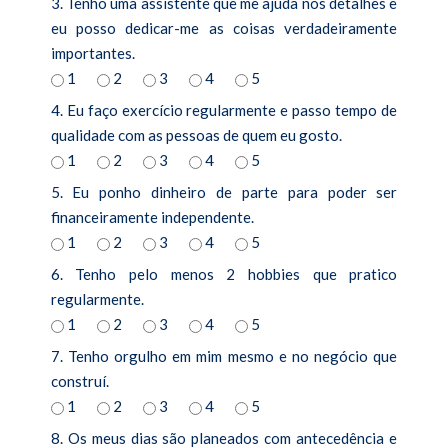
3. Tenho uma assistente que me ajuda nos detalhes e
eu posso dedicar-me as coisas verdadeiramente
importantes.
1
2
3
4
5
4. Eu faço exercício regularmente e passo tempo de
qualidade com as pessoas de quem eu gosto.
1
2
3
4
5
5. Eu ponho dinheiro de parte para poder ser
financeiramente independente.
1
2
3
4
5
6. Tenho pelo menos 2 hobbies que pratico
regularmente.
1
2
3
4
5
7. Tenho orgulho em mim mesmo e no negócio que
construí.
1
2
3
4
5
8. Os meus dias são planeados com antecedência e