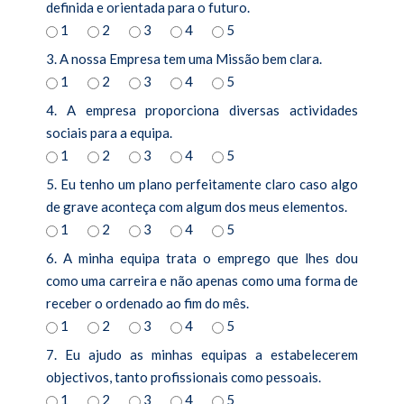
definida e orientada para o futuro.
1
2
3
4
5
3. A nossa Empresa tem uma Missão bem clara.
1
2
3
4
5
4. A empresa proporciona diversas actividades
sociais para a equipa.
1
2
3
4
5
5. Eu tenho um plano perfeitamente claro caso algo
de grave aconteça com algum dos meus elementos.
1
2
3
4
5
6. A minha equipa trata o emprego que lhes dou
como uma carreira e não apenas como uma forma de
receber o ordenado ao fim do mês.
1
2
3
4
5
7. Eu ajudo as minhas equipas a estabelecerem
objectivos, tanto profissionais como pessoais.
1
2
3
4
5