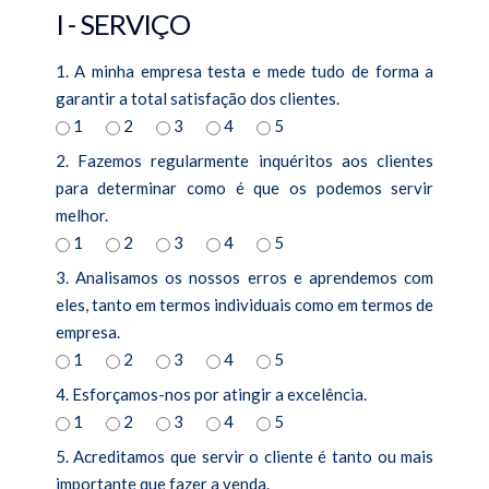
Diagnostico à Saúde da Sua Empresa
I - SERVIÇO
e-books
1. A minha empresa testa e mede tudo de forma a
QUAL O SEU DESAFIO?
garantir a total satisfação dos clientes.
1
2
3
4
5
Falta de Tempo
2. Fazemos regularmente inquéritos aos clientes
A Minha Equipa está Desmotivada
para determinar como é que os podemos servir
melhor.
As Vendas Não Crescem
1
2
3
4
5
Não Consigo Ter Lucro
3. Analisamos os nossos erros e aprendemos com
Falta de Clientes
eles, tanto em termos individuais como em termos de
empresa.
Quero Fazer o Diagnóstico da Minha Empresa
1
2
3
4
5
BLOG
4. Esforçamos-nos por atingir a excelência.
1
2
3
4
5
PRESS
5. Acreditamos que servir o cliente é tanto ou mais
TESTEMUNHOS
importante que fazer a venda.