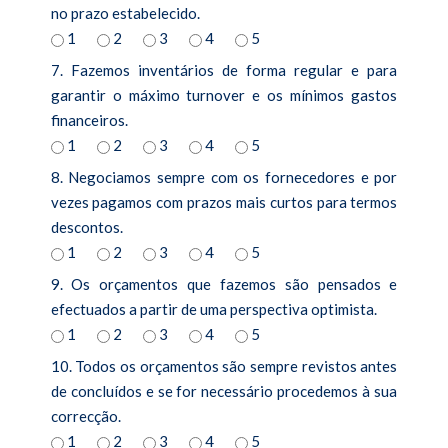
no prazo estabelecido.
1
2
3
4
5
7. Fazemos inventários de forma regular e para
garantir o máximo turnover e os mínimos gastos
financeiros.
1
2
3
4
5
8. Negociamos sempre com os fornecedores e por
vezes pagamos com prazos mais curtos para termos
descontos.
1
2
3
4
5
9. Os orçamentos que fazemos são pensados e
efectuados a partir de uma perspectiva optimista.
1
2
3
4
5
10. Todos os orçamentos são sempre revistos antes
de concluídos e se for necessário procedemos à sua
correcção.
1
2
3
4
5