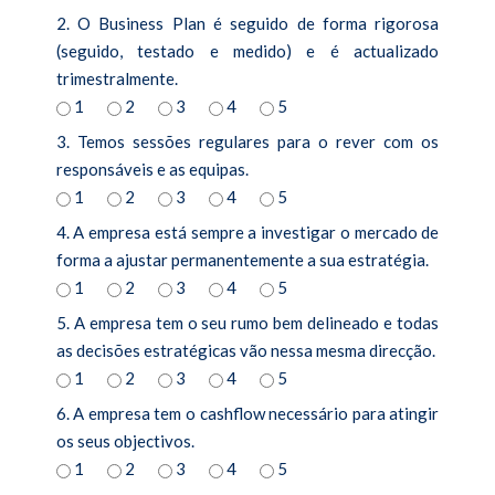
2. O Business Plan é seguido de forma rigorosa
(seguido, testado e medido) e é actualizado
trimestralmente.
1
2
3
4
5
3. Temos sessões regulares para o rever com os
responsáveis e as equipas.
1
2
3
4
5
4. A empresa está sempre a investigar o mercado de
forma a ajustar permanentemente a sua estratégia.
1
2
3
4
5
5. A empresa tem o seu rumo bem delineado e todas
as decisões estratégicas vão nessa mesma direcção.
1
2
3
4
5
6. A empresa tem o cashflow necessário para atingir
os seus objectivos.
1
2
3
4
5