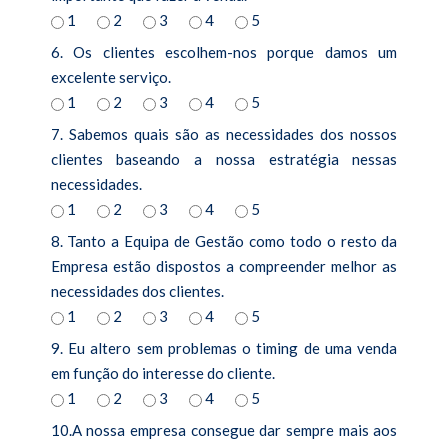
CONTACTOS
1
2
3
4
5
6. Os clientes escolhem-nos porque damos um
excelente serviço.
1
2
3
4
5
7. Sabemos quais são as necessidades dos nossos
clientes baseando a nossa estratégia nessas
necessidades.
1
2
3
4
5
8. Tanto a Equipa de Gestão como todo o resto da
Empresa estão dispostos a compreender melhor as
necessidades dos clientes.
1
2
3
4
5
9. Eu altero sem problemas o timing de uma venda
em função do interesse do cliente.
1
2
3
4
5
10.A nossa empresa consegue dar sempre mais aos