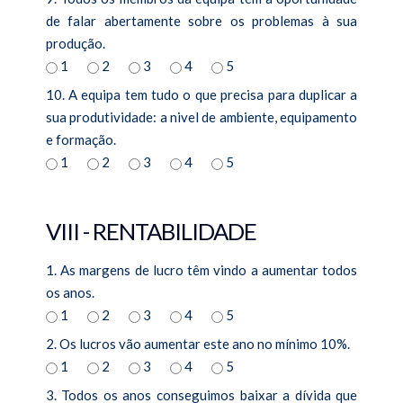
de falar abertamente sobre os problemas à sua
produção.
1
2
3
4
5
10. A equipa tem tudo o que precisa para duplicar a
sua produtividade: a nivel de ambiente, equipamento
e formação.
1
2
3
4
5
VIII - RENTABILIDADE
1. As margens de lucro têm vindo a aumentar todos
os anos.
1
2
3
4
5
2. Os lucros vão aumentar este ano no mínimo 10%.
1
2
3
4
5
3. Todos os anos conseguimos baixar a dívida que