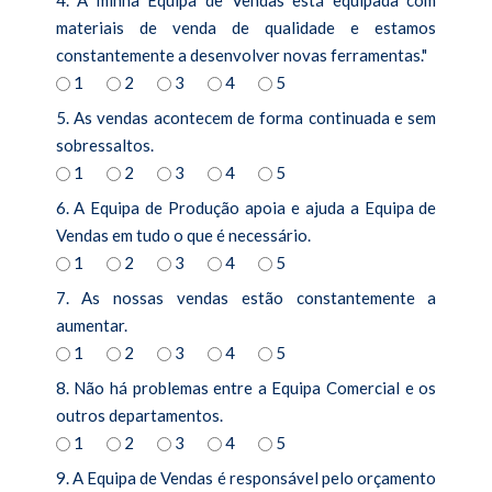
materiais de venda de qualidade e estamos
constantemente a desenvolver novas ferramentas."
1
2
3
4
5
5. As vendas acontecem de forma continuada e sem
sobressaltos.
1
2
3
4
5
6. A Equipa de Produção apoia e ajuda a Equipa de
Vendas em tudo o que é necessário.
1
2
3
4
5
7. As nossas vendas estão constantemente a
aumentar.
1
2
3
4
5
8. Não há problemas entre a Equipa Comercial e os
outros departamentos.
1
2
3
4
5
9. A Equipa de Vendas é responsável pelo orçamento