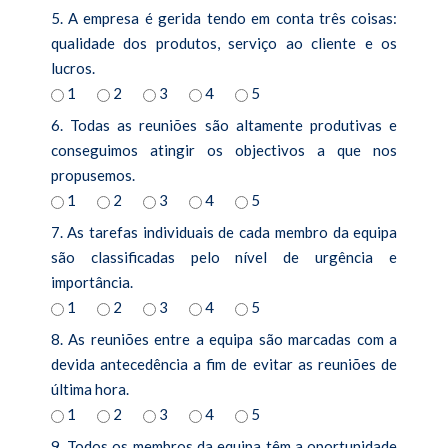
5. A empresa é gerida tendo em conta três coisas:
qualidade dos produtos, serviço ao cliente e os
lucros.
1
2
3
4
5
6. Todas as reuniões são altamente produtivas e
conseguimos atingir os objectivos a que nos
propusemos.
1
2
3
4
5
7. As tarefas individuais de cada membro da equipa
são classificadas pelo nível de urgência e
importância.
1
2
3
4
5
8. As reuniões entre a equipa são marcadas com a
devida antecedência a fim de evitar as reuniões de
última hora.
1
2
3
4
5
9. Todos os membros da equipa têm a oportunidade