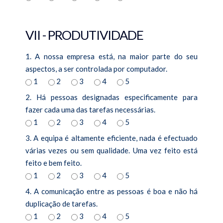
VII - PRODUTIVIDADE
1. A nossa empresa está, na maior parte do seu
aspectos, a ser controlada por computador.
1
2
3
4
5
2. Há pessoas designadas especificamente para
fazer cada uma das tarefas necessárias.
1
2
3
4
5
3. A equipa é altamente eficiente, nada é efectuado
várias vezes ou sem qualidade. Uma vez feito está
feito e bem feito.
1
2
3
4
5
4. A comunicação entre as pessoas é boa e não há
duplicação de tarefas.
1
2
3
4
5