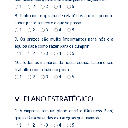
1
2
3
4
5
8. Tenho um programa de relatórios que me permite
saber perfeitamente o que se passa.
1
2
3
4
5
9. Os prazos são muito importantes para nós e a
equipa sabe como fazer para os cumprir.
1
2
3
4
5
10. Todos os membros da nossa equipa fazem o seu
trabalho com o máximo gosto.
1
2
3
4
5
V - PLANO ESTRATÉGICO
1. A empresa tem um plano escrito (Business Plan)
que está na base das estratégias que usamos.
1
2
3
4
5