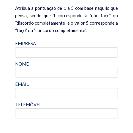
Life Coaching | Personal Coaching
Atribua a pontuação de 1 a 5 com base naquilo que
Terapia da Linha do Tempo
pensa, sendo que 1 corresponde a “não faço” ou
“discordo completamente” e o valor 5 corresponde a
Coaching de Equipas Comerciais
“faço” ou “concordo completamente”.
Woman’s Executive Coaching
EMPRESA
Workshops
Workshops para Empresários
NOME
Cursos
Programas de Coaching
EMAIL
Cursos de Liderança
Curso Propósito de Vida
TELEMÓVEL
RECURSOS
Oferta de Sessão de Business Coaching 1-1