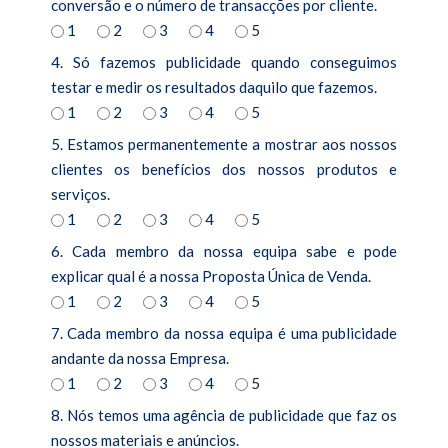
conversão e o número de transacções por cliente.
1
2
3
4
5
4. Só fazemos publicidade quando conseguimos
testar e medir os resultados daquilo que fazemos.
1
2
3
4
5
5. Estamos permanentemente a mostrar aos nossos
clientes os benefícios dos nossos produtos e
serviços.
1
2
3
4
5
6. Cada membro da nossa equipa sabe e pode
explicar qual é a nossa Proposta Única de Venda.
1
2
3
4
5
7. Cada membro da nossa equipa é uma publicidade
andante da nossa Empresa.
1
2
3
4
5
8. Nós temos uma agência de publicidade que faz os
nossos materiais e anúncios.