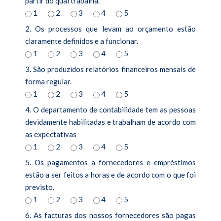
partir do qual trabalha.
1
2
3
4
5
2. Os processos que levam ao orçamento estão
claramente definidos e a funcionar.
1
2
3
4
5
3. São produzidos relatórios financeiros mensais de
forma regular.
1
2
3
4
5
4. O departamento de contabilidade tem as pessoas
devidamente habilitadas e trabalham de acordo com
as expectativas
1
2
3
4
5
5. Os pagamentos a fornecedores e empréstimos
estão a ser feitos a horas e de acordo com o que foi
previsto.
1
2
3
4
5
6. As facturas dos nossos fornecedores são pagas