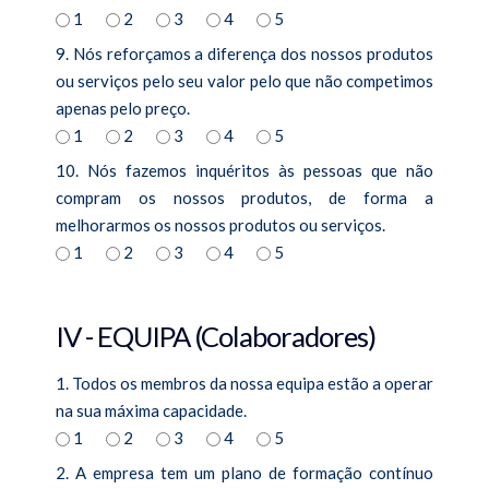
1
2
3
4
5
9. Nós reforçamos a diferença dos nossos produtos
ou serviços pelo seu valor pelo que não competimos
apenas pelo preço.
1
2
3
4
5
10. Nós fazemos inquéritos às pessoas que não
compram os nossos produtos, de forma a
melhorarmos os nossos produtos ou serviços.
1
2
3
4
5
IV - EQUIPA (Colaboradores)
1. Todos os membros da nossa equipa estão a operar
na sua máxima capacidade.
1
2
3
4
5
2. A empresa tem um plano de formação contínuo