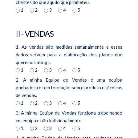
clientes do que aquilo que prometeu.
1
2
3
4
5
II - VENDAS
1. As vendas são medidas semanalmente e esses
dados servem para a elaboração dos planos que
queremos atingir.
1
2
3
4
5
2. A minha Equipa de Vendas é uma equipa
ganhadora e tem formação sobre produto e técnicas
de vendas.
1
2
3
4
5
3. A minha Equipa de Vendas funciona trabalhando
em equipa e não individualmente.
1
2
3
4
5
4. A minha Equipa de Vendas está equipada com