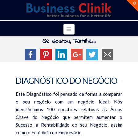
T
t
W
Navigation
Se Gostou, Partilhe...
INICIO
SOBRE NÓS
Sobre Nós
DIAGNÓSTICO DO NEGÓCIO
Porque Trabalhar Connosco?
SERVIÇOS
Este Diagnóstico foi pensado de forma a comparar
o seu negócio com um negócio ideal. Nós
Coaching
identificámos 100 questões relativas às Áreas
Business Coaching | Coaching Empresarial
Chave do Negócio que permitem aumentar o
Sucesso, a Rentabilidade do seu Negócio, assim
Executive Coaching
como o Equilíbrio do Empresário.