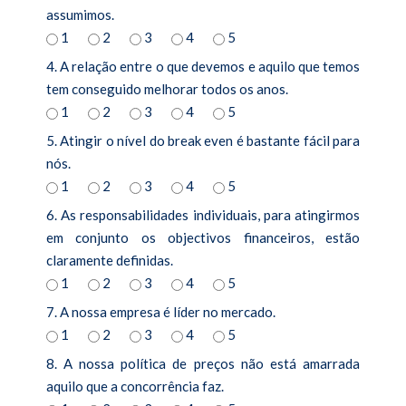
assumimos.
1
2
3
4
5
4. A relação entre o que devemos e aquilo que temos
tem conseguido melhorar todos os anos.
1
2
3
4
5
5. Atingir o nível do break even é bastante fácil para
nós.
1
2
3
4
5
6. As responsabilidades individuais, para atingirmos
em conjunto os objectivos financeiros, estão
claramente definidas.
1
2
3
4
5
7. A nossa empresa é líder no mercado.
1
2
3
4
5
8. A nossa política de preços não está amarrada
aquilo que a concorrência faz.