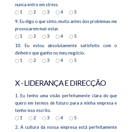
nunca entro em stress.
1
2
3
4
5
9. Eu digo o que sinto, muito antes dos problemas me
provocarem mal-estar.
1
2
3
4
5
10. Eu estou absolutamente satisfeito com o
dinheiro que ganho no meu negócio.
1
2
3
4
5
X - LIDERANÇA E DIRECÇÃO
1. Eu tenho uma visão perfeitamente clara do que
quero em termos de futuro para a minha empresa e
tenho isso escrito.
1
2
3
4
5
2. A cultura da nossa empresa está perfeitamente