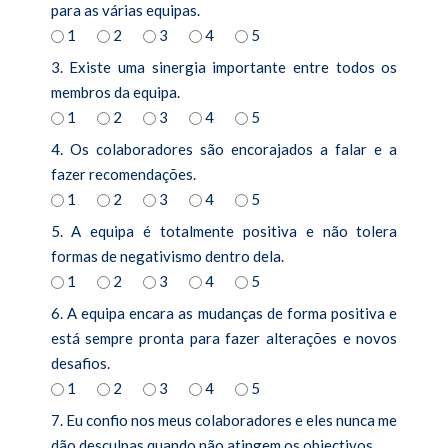
para as várias equipas.
1
2
3
4
5
3. Existe uma sinergia importante entre todos os
membros da equipa.
1
2
3
4
5
4. Os colaboradores são encorajados a falar e a
fazer recomendações.
1
2
3
4
5
5. A equipa é totalmente positiva e não tolera
formas de negativismo dentro dela.
1
2
3
4
5
6. A equipa encara as mudanças de forma positiva e
está sempre pronta para fazer alterações e novos
desafios.
1
2
3
4
5
7. Eu confio nos meus colaboradores e eles nunca me
dão desculpas quando não atingem os objectivos.