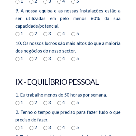
1
2
3
4
5
9. A nossa equipa e as nossas instalações estão a
ser utilizadas em pelo menos 80% da sua
capacidade/potencial.
1
2
3
4
5
10. Os nossos lucros são mais altos do que a maioria
dos negócios do nosso sector.
1
2
3
4
5
IX - EQUILÍBRIO PESSOAL
1. Eu trabalho menos de 50 horas por semana.
1
2
3
4
5
2. Tenho o tempo que preciso para fazer tudo o que
preciso de fazer.
1
2
3
4
5