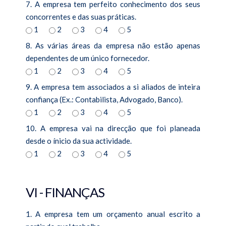
7. A empresa tem perfeito conhecimento dos seus
concorrentes e das suas práticas.
1
2
3
4
5
8. As várias áreas da empresa não estão apenas
dependentes de um único fornecedor.
1
2
3
4
5
9. A empresa tem associados a si aliados de inteira
confiança (Ex.: Contabilista, Advogado, Banco).
1
2
3
4
5
10. A empresa vai na direcção que foi planeada
desde o ínicio da sua actividade.
1
2
3
4
5
VI - FINANÇAS
1. A empresa tem um orçamento anual escrito a