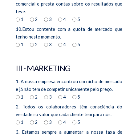
comercial e presta contas sobre os resultados que
teve.
1
2
3
4
5
10.Estou contente com a quota de mercado que
tenho neste momento.
1
2
3
4
5
III - MARKETING
1. A nossa empresa encontrou um nicho de mercado
e já não tem de competir unicamente pelo preço.
1
2
3
4
5
2. Todos os colaboradores têm consciência do
verdadeiro valor que cada cliente tem para nós.
1
2
3
4
5
3. Estamos sempre a aumentar a nossa taxa de