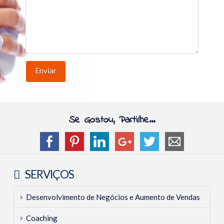
CONTACTOS
Se Gostou, Partilhe...
Teresa
Oferta
SERVIÇOS
Botelho
de
Desenvolvimento de Negócios e Aumento de Vendas
Sessão
Coaching