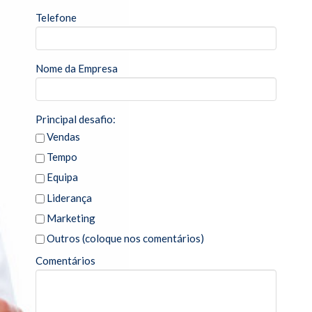
Diagnostico à Saúde da Sua Empresa
Telefone
e-books
QUAL O SEU DESAFIO?
Nome da Empresa
Falta de Tempo
A Minha Equipa está Desmotivada
Principal desafio:
Vendas
As Vendas Não Crescem
Tempo
Não Consigo Ter Lucro
Equipa
Falta de Clientes
Liderança
Marketing
Quero Fazer o Diagnóstico da Minha Empresa
Outros (coloque nos comentários)
BLOG
Comentários
PRESS
TESTEMUNHOS