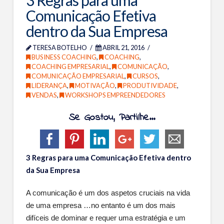
3 Regras para uma
Life Coaching | Personal Coaching
Comunicação Efetiva
Terapia da Linha do Tempo
dentro da Sua Empresa
Coaching de Equipas Comerciais
TERESA BOTELHO
ABRIL 21, 2016
BUSINESS COACHING
,
COACHING
,
Woman’s Executive Coaching
COACHING EMPRESARIAL
,
COMUNICAÇÃO
,
COMUNICAÇÃO EMPRESARIAL
,
CURSOS
,
Workshops
LIDERANÇA
,
MOTIVAÇÃO
,
PRODUTIVIDADE
,
VENDAS
,
WORKSHOPS EMPREENDEDORES
Workshops para Empresários
Cursos
Se Gostou, Partilhe...
Programas de Coaching
Cursos de Liderança
3 Regras para uma Comunicação Efetiva dentro
da Sua Empresa
Curso Propósito de Vida
RECURSOS
A comunicação é um dos aspetos cruciais na vida
de uma empresa …no entanto é um dos mais
Oferta de Sessão de Business Coaching 1-1
difíceis de dominar e requer uma estratégia e um