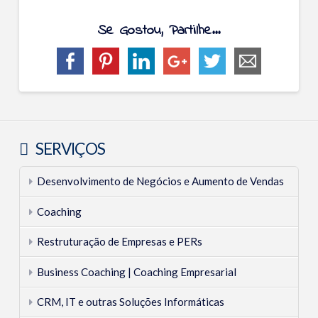
Se Gostou, Partilhe...
Teresa
3
Botelho
Regras
SERVIÇOS
para
Desenvolvimento de Negócios e Aumento de Vendas
uma
Comunicação
Coaching
Efetiva
Restruturação de Empresas e PERs
dentro
Business Coaching | Coaching Empresarial
da
CRM, IT e outras Soluções Informáticas
Sua