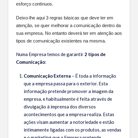
Diagnostico à Saúde da Sua Empresa
esforço contínuos.
e-books
Deixo-lhe aqui 3 regras básicas que deve ter em
atenção, se quer melhorar a comunicação dentro da
QUAL O SEU DESAFIO?
sua empresa. No entanto deverá ter em atenção aos
Falta de Tempo
tipos de comunicação existentes na mesma.
A Minha Equipa está Desmotivada
Numa Empresa temos de garantir
2 tipos de
As Vendas Não Crescem
Comunicação
:
Não Consigo Ter Lucro
Comunicação Externa
– É toda a informação
que a empresa passa para o exterior. Esta
Falta de Clientes
informação pretende promover a imagem da
Quero Fazer o Diagnóstico da Minha Empresa
empresa, e habitualmente é feita através de
divulgação à imprensa dos diversos
BLOG
acontecimentos que a empresa realiza. Estas
PRESS
ações visam aumentar a notoriedade e estão
intimamente ligadas com os produtos, as vendas
TESTEMUNHOS
e o marketing que a Empresa pretende