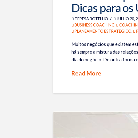
Dicas para os
TERESA BOTELHO
JULHO 20, 
BUSINESS COACHING
,
COACHIN
PLANEAMENTO ESTRATÉGICO
,
Muitos negócios que existem est
há sempre a mistura das relações
dia do negócio. De outra forma o
Read More
Teresa
Os
Botelho
3
Principais