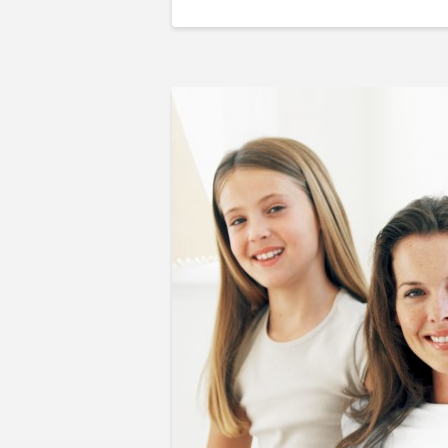
Teresa
3
Botelho
Regras
para
Adquirir
Clientes
e…
Mantê-
los
para
Sempre!