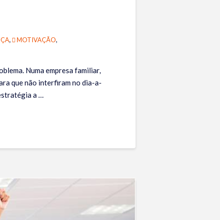
NÇA
,
MOTIVAÇÃO
,
oblema. Numa empresa familiar,
ara que não interfiram no dia-a-
estratégia a …