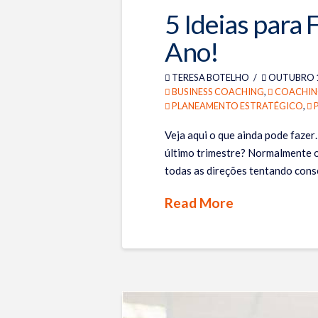
5 Ideias para
Ano!
TERESA BOTELHO
OUTUBRO 1
BUSINESS COACHING
,
COACHIN
PLANEAMENTO ESTRATÉGICO
,
Veja aqui o que ainda pode faze
último trimestre? Normalmente o
todas as direções tentando cons
Read More
Teresa
5
Botelho
Ideias