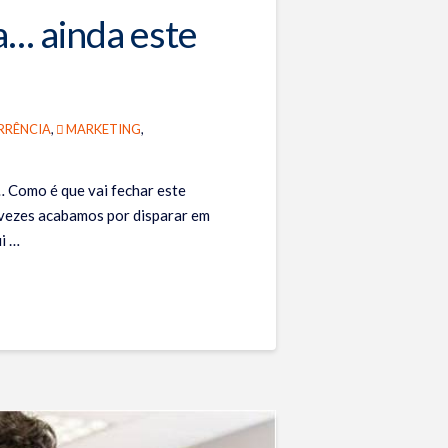
a… ainda este
RÊNCIA
,
MARKETING
,
… Como é que vai fechar este
 vezes acabamos por disparar em
i …