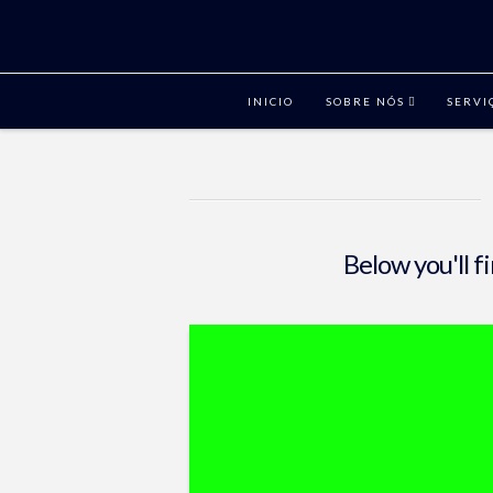
INICIO
SOBRE NÓS
SERVI
Below you'll f